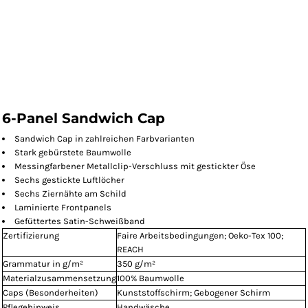
6-Panel Sandwich Cap
Sandwich Cap in zahlreichen Farbvarianten
Stark gebürstete Baumwolle
Messingfarbener Metallclip-Verschluss mit gestickter Öse
Sechs gestickte Luftlöcher
Sechs Ziernähte am Schild
Laminierte Frontpanels
Gefüttertes Satin-Schweißband
Zertifizierung
Faire Arbeitsbedingungen; Oeko-Tex 100;
REACH
Grammatur in g/m²
350 g/m²
Materialzusammensetzung
100% Baumwolle
Caps (Besonderheiten)
Kunststoffschirm; Gebogener Schirm
Pflegehinweis
Handwäsche